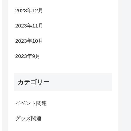
2023年12月
2023年11月
2023年10月
2023年9月
カテゴリー
イベント関連
グッズ関連