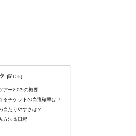
次
ムツアー2025の概要
なるチケットの当選確率は？
の当たりやすさは？
み方法＆日程