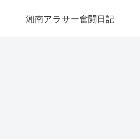
湘南アラサー奮闘日記