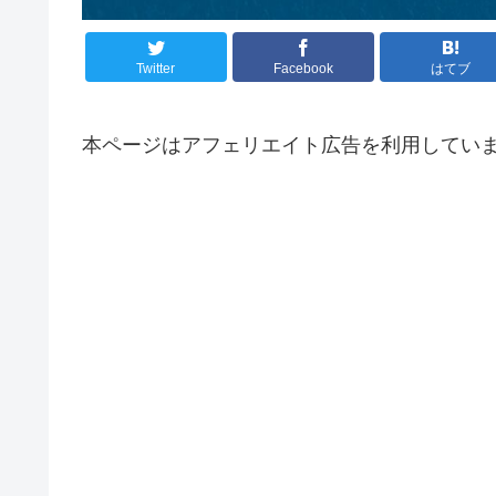
Twitter
Facebook
はてブ
本ページはアフェリエイト広告を利用してい