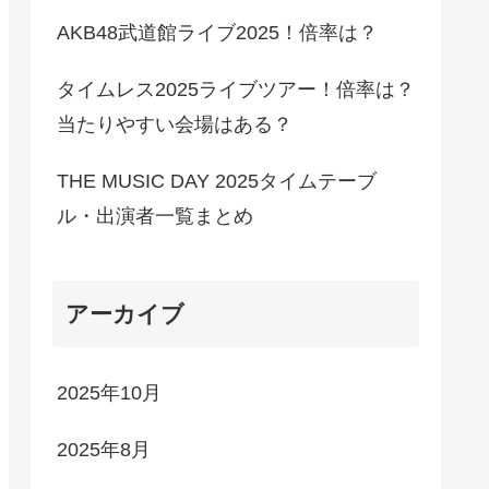
AKB48武道館ライブ2025！倍率は？
タイムレス2025ライブツアー！倍率は？
当たりやすい会場はある？
THE MUSIC DAY 2025タイムテーブ
ル・出演者一覧まとめ
アーカイブ
2025年10月
2025年8月