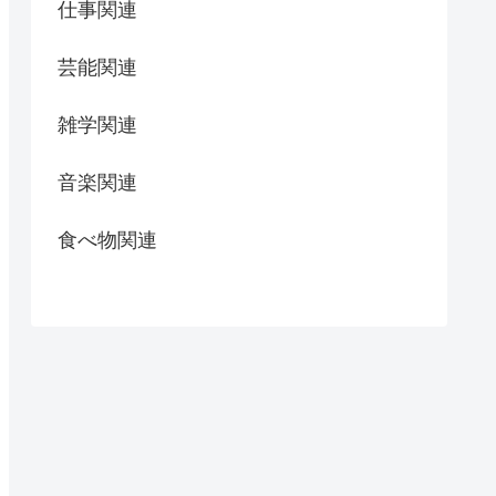
仕事関連
芸能関連
雑学関連
音楽関連
食べ物関連