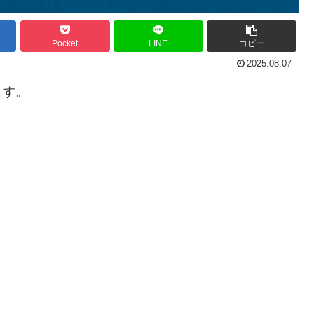
Pocket
LINE
コピー
2025.08.07
ます。