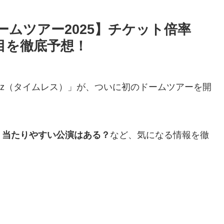
ドームツアー2025】チケット倍率
目を徹底予想！
melesz（タイムレス）」が、ついに初のドームツアーを開
？当たりやすい公演はある？
など、気になる情報を徹