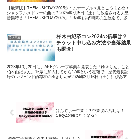
【最新版】THEMUSICDAY2025タイムテーブル＆見どころまとめ！
シャッフルメドレーの曲は？2025年7月5日（土）に放送される大型
音楽特番『THEMUSICDAY2025』！今年も約9時間の生放送で、多く
のアーティストが出演予定です...
柏木由紀卒コン2024の倍率は？
音楽関連
チケット申し込み方法や当落結果
も調査!
2023年10月20日に、AKBグループ卒業を発表した「ゆきりん」こと
柏木由紀さん。15歳に加入してから17年という在籍で、歴代最長記
録のレジェンド的存在のゆきりんが2024年3月16日（土）にぴあアリ
ーナにて『AKB48春コンサート202...
けんてぃー卒業！？卒業後の活動は？
SexyZoneはどうなる？
齊藤京子卒業を発表！卒業理由はなに？