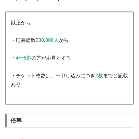
以上から
・応募総数2
00,000人
から
・
4〜5割
の方が応募とする
・チケット枚数は、一申し込みにつき
2枚
までと記載
あり
倍率