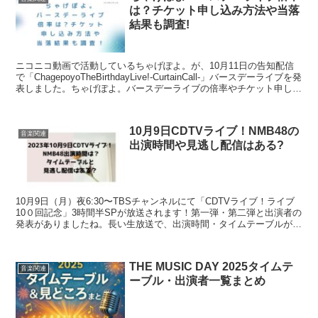
は？チケット申し込み方法や当落
結果も調査!
ニコニコ動画で活動しているちゃげぽよ。が、10月11日の告知配信
で「ChagepoyoTheBirthdayLive!-CurtainCall-」バースデーライブを発
表しました。ちゃげぽよ。バースデーライブの倍率やチケット申し込
み方法・当落...
10月9日CDTVライブ！NMB48の
音楽関連
出演時間や見逃し配信はある?
10月9日（月）夜6:30〜TBSチャンネルにて「CDTVライブ！ライブ
10０回記念」3時間半SPが放送されます！第一弾・第二弾と出演者の
発表がありましたね。長い生放送で、出演時間・タイムテーブルが気
になりますよね？そこで今回は、「10月9...
THE MUSIC DAY 2025タイムテ
音楽関連
ーブル・出演者一覧まとめ