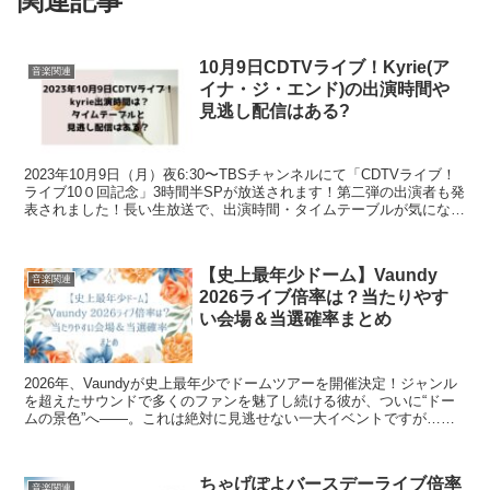
関連記事
10月9日CDTVライブ！Kyrie(ア
音楽関連
イナ・ジ・エンド)の出演時間や
見逃し配信はある?
2023年10月9日（月）夜6:30〜TBSチャンネルにて「CDTVライブ！
ライブ10０回記念」3時間半SPが放送されます！第二弾の出演者も発
表されました！長い生放送で、出演時間・タイムテーブルが気になり
ますよね？そこで今回は、「10月9日...
【史上最年少ドーム】Vaundy
音楽関連
2026ライブ倍率は？当たりやす
い会場＆当選確率まとめ
2026年、Vaundyが史上最年少でドームツアーを開催決定！ジャンル
を超えたサウンドで多くのファンを魅了し続ける彼が、ついに“ドー
ムの景色”へ——。これは絶対に見逃せない一大イベントですが…や
っぱり気になるのはチケットの倍率です。この記事...
ちゃげぽよバースデーライブ倍率
音楽関連