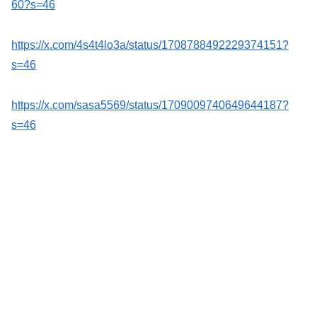
60?s=46
https://x.com/4s4t4lo3a/status/1708788492229374151?
s=46
https://x.com/sasa5569/status/1709009740649644187?
s=46