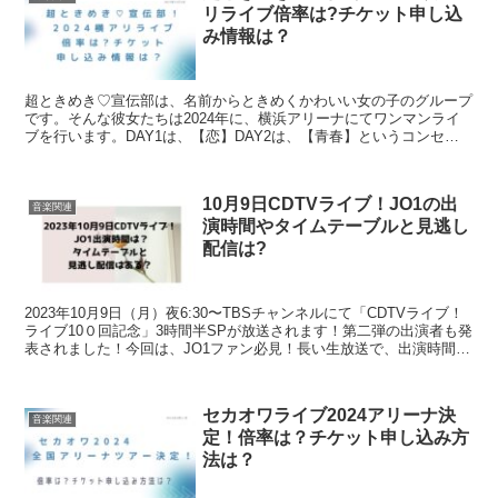
リライブ倍率は?チケット申し込
み情報は？
超ときめき♡宣伝部は、名前からときめくかわいい女の子のグループ
です。そんな彼女たちは2024年に、横浜アリーナにてワンマンライ
ブを行います。DAY1は、【恋】DAY2は、【青春】というコンセプ
トで「行くぜ！超ときめき♡宣伝部at横浜アリーナ...
10月9日CDTVライブ！JO1の出
音楽関連
演時間やタイムテーブルと見逃し
配信は?
2023年10月9日（月）夜6:30〜TBSチャンネルにて「CDTVライブ！
ライブ10０回記念」3時間半SPが放送されます！第二弾の出演者も発
表されました！今回は、JO1ファン必見！長い生放送で、出演時間・
タイムテーブルが気になりますよね？...
セカオワライブ2024アリーナ決
音楽関連
定！倍率は？チケット申し込み方
法は？