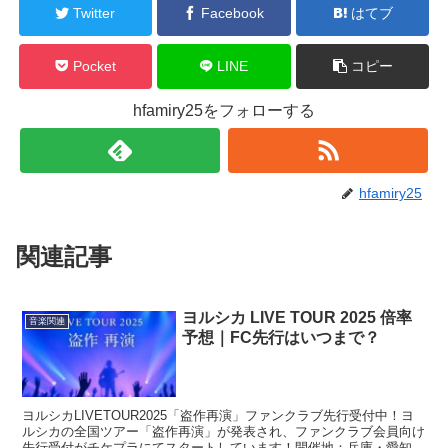
Twitter
Facebook
はてブ
Pocket
LINE
コピー
hfamiry25をフォローする
hfamiry25
関連記事
ヨルシカ LIVE TOUR 2025 倍率
音楽関連
予想｜FC先行はいつまで？
ヨルシカLIVETOUR2025「盗作再演」ファンクラブ先行受付中！ヨ
ルシカの全国ツアー「盗作再演」が発表され、ファンクラブ会員向け
先行受付がチケプラにてスタートしています！開催地：兵庫・愛知・