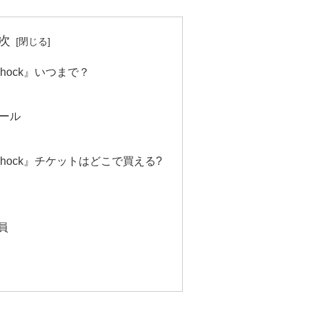
次
hock』いつまで？
ュール
hock』チケットはどこで買える?
員