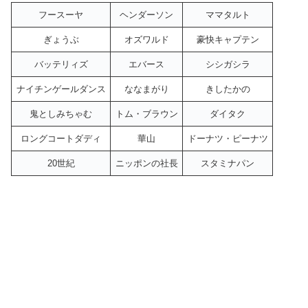
フースーヤ
ヘンダーソン
ママタルト
ぎょうぶ
オズワルド
豪快キャプテン
バッテリィズ
エバース
シシガシラ
ナイチンゲールダンス
ななまがり
きしたかの
鬼としみちゃむ
トム・ブラウン
ダイタク
ロングコートダディ
華山
ドーナツ・ピーナツ
20世紀
ニッポンの社長
スタミナパン