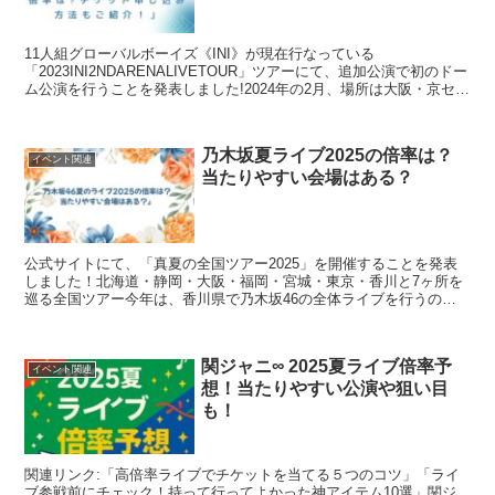
11人組グローバルボーイズ《INI》が現在行なっている
「2023INI2NDARENALIVETOUR」ツアーにて、追加公演で初のドー
ム公演を行うことを発表しました!2024年の2月、場所は大阪・京セラ
ドームでの公演が発表されるとこのサプラ...
乃木坂夏ライブ2025の倍率は？
イベント関連
当たりやすい会場はある？
公式サイトにて、「真夏の全国ツアー2025」を開催することを発表
しました！北海道・静岡・大阪・福岡・宮城・東京・香川と7ヶ所を
巡る全国ツアー今年は、香川県で乃木坂46の全体ライブを行うのは
今回が初めてだそうです！「乃木坂夏ライブ2025の倍...
関ジャニ∞ 2025夏ライブ倍率予
イベント関連
想！当たりやすい公演や狙い目
も！
関連リンク:「高倍率ライブでチケットを当てる５つのコツ」「ライ
ブ参戦前にチェック！持って行ってよかった神アイテム10選」関ジ