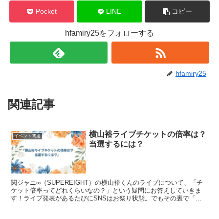
Pocket
LINE
コピー
hfamiry25をフォローする
hfamiry25
関連記事
横山裕ライブチケットの倍率は？
イベント関連
当選するには？
関ジャニ∞（SUPEREIGHT）の横山裕くんのライブについて、「チ
ケット倍率ってどれくらいなの？」という疑問にお答えしていきま
す！ライブ発表があるたびにSNSはお祭り状態。でもその裏で「落
選」「全滅」の声も多くて…実際、どれだけ倍率が高い...