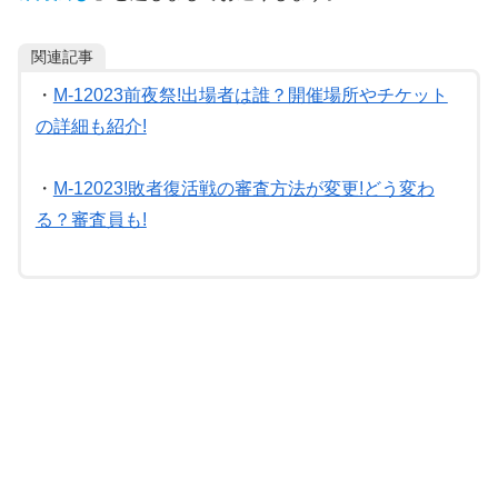
関連記事
・
M-12023前夜祭!出場者は誰？開催場所やチケット
の詳細も紹介!
・
M-12023!敗者復活戦の審査方法が変更!どう変わ
る？審査員も!