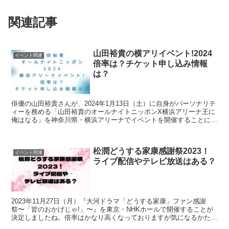
関連記事
山田裕貴の横アリイベント!2024
イベント関連
倍率は？チケット申し込み情報
は？
俳優の山田裕貴さんが、2024年1月13日（土）に自身がパーソナリテ
ィーを務める「山田裕貴のオールナイトニッポンX横浜アリーナ王に
俺はなる」を神奈川県・横浜アリーナでイベントを開催することにな
りました。2023年10月24日にはチケット申し...
松潤どうする家康感謝祭2023！
イベント関連
ライブ配信やテレビ放送はある？
2023年11月27日（月）『大河ドラマ「どうする家康」ファン感謝
祭〜「皆のおかげじゃ!」〜』を東京・NHKホールで開催することが
決定しましたね。倍率はかなり高くなっておりますが気になるかた
は、「どうする家康ファン感謝祭！倍率は？応募はいつ...