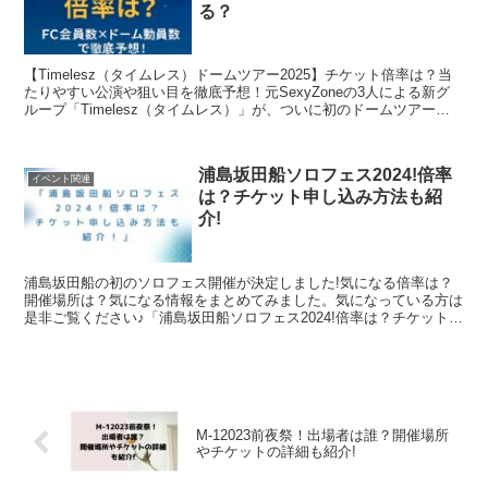
る？
【Timelesz（タイムレス）ドームツアー2025】チケット倍率は？当
たりやすい公演や狙い目を徹底予想！元SexyZoneの3人による新グ
ループ「Timelesz（タイムレス）」が、ついに初のドームツアーを
開催決定！この記事では、チケット...
浦島坂田船ソロフェス2024!倍率
イベント関連
は？チケット申し込み方法も紹
介!
浦島坂田船の初のソロフェス開催が決定しました!気になる倍率は？
開催場所は？気になる情報をまとめてみました。気になっている方は
是非ご覧ください♪「浦島坂田船ソロフェス2024!倍率は？チケット申
し込み方法も紹介!」と題しましてお送りします。浦...
M-12023前夜祭！出場者は誰？開催場所
やチケットの詳細も紹介!