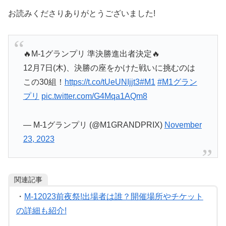
お読みくださりありがとうございました!
🔥M-1グランプリ 準決勝進出者決定🔥
12月7日(木)、決勝の座をかけた戦いに挑むのは
この30組！
https://t.co/tUeUNIjjt3
#M1
#M1グラン
プリ
pic.twitter.com/G4Mqa1AQm8
— M-1グランプリ (@M1GRANDPRIX)
November
23, 2023
関連記事
・
M-12023前夜祭!出場者は誰？開催場所やチケット
の詳細も紹介!