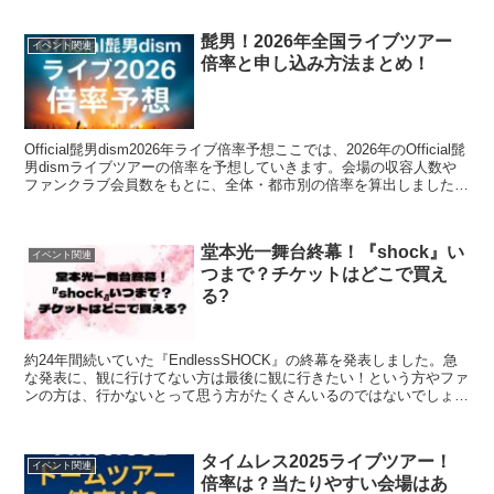
髭男！2026年全国ライブツアー
イベント関連
倍率と申し込み方法まとめ！
Official髭男dism2026年ライブ倍率予想ここでは、2026年のOfficial髭
男dismライブツアーの倍率を予想していきます。会場の収容人数や
ファンクラブ会員数をもとに、全体・都市別の倍率を算出しました。
◆総動員数（全公演合計...
堂本光一舞台終幕！『shock』い
イベント関連
つまで？チケットはどこで買え
る?
約24年間続いていた『EndlessSHOCK』の終幕を発表しました。急
な発表に、観に行けてない方は最後に観に行きたい！という方やファ
ンの方は、行かないとって思う方がたくさんいるのではないでしょう
か？「堂本光一舞台終幕！『shock』いつま...
タイムレス2025ライブツアー！
イベント関連
倍率は？当たりやすい会場はあ